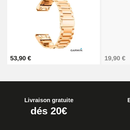
Kit Horlogerie Débutant
26,90 €
Boîte Pompe Bracelet Montre - Diamètre 
53,90 €
19,90 €
14,08 €
Boîte Pompe pour Bracelet Montre - Diam
19,90 €
Livraison gratuite
Extracteur de Bracelet de Montre Facile
dés 20€
17,90 €