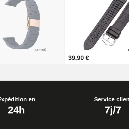
1,50 mm - 8 à 25 mm
39,90 €
ètre 1,80 mm - 8 à 25 mm
Expédition en
Service clien
24h
7j/7