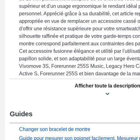
supérieur et d'un usage ergonomique le rendant idéal p
personnel. Apprécié grâce à sa durabilité, cet article r
appropriée en vue de remplacer un accessoire cassé o
d'offrir une résistance supérieure pour votre smartwatc
silhouette raffinée et pratique de votre garde-temps co
montre correspond parfaitement aux contraintes des pa
Cet accessoire fusionne élégance et utilité par l'utilisa
papillon solide, et son adaptabilité pour un large éven
Vivomove 3S, Forerunner 255S Music, Legacy Hero Ca
Active S, Forerunner 255S et bien davantage de la m
de son design intemporel, ce bracelet en Cuir véritabl
Afficher toute la descriptio
idéalement à de nombreuses options compatibles pour 
journalière.
Guides
Changer son bracelet de montre
Guide pour mesurer son poignet facilement, Mesureur d