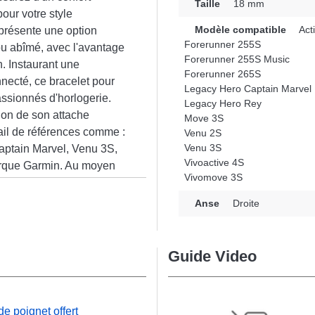
Taille
18 mm
our votre style
Modèle compatible
Act
eprésente une option
Forerunner 255S
u abîmé, avec l'avantage
Forerunner 255S Music
h. Instaurant une
Forerunner 265S
nnecté, ce bracelet pour
Legacy Hero Captain Marvel
ssionnés d'horlogerie.
Legacy Hero Rey
tion de son attache
Move 3S
tail de références comme :
Venu 2S
Venu 3S
ptain Marvel, Venu 3S,
Vivoactive 4S
arque Garmin. Au moyen
Vivomove 3S
e Garmin se raccorde
n
une utilisation
Anse
Droite
Guide Video
e poignet offert