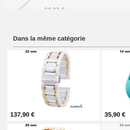
34,92 €
Kit Réparation Montre Débutant
Dans la même catégorie
16,90 €
Pied à Coulisse Numérique
9,90 €
Pince à Poinçonner (pince trou)
57,42 €
137,90 €
35,90 €
Pince Trou pour Bracelet de Montre
10,90 €