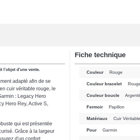
Fiche technique
t l'objet d'une vente.
Couleur
Rouge
ément adapté afin de se
Couleur bracelet
Roug
n cuir véritable rouge, le
Couleur boucle
Argent
 Garmin : Legacy Hero
y Hero Rey, Active S,
Fermoir
Papillon
Matériaux
Cuir Véritabl
obuste qui est présentée
Pour
Garmin
curisé. Grâce à la largeur
surez d'un confort