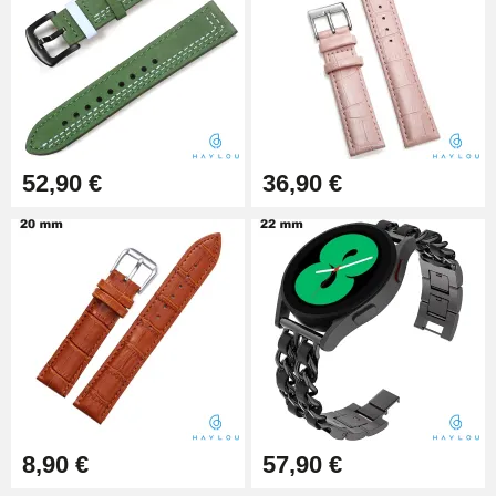
Outil Changement Bracelet
Montre Professionnel
49,92 €
Outil Bracelet Montre pas cher
52,90 €
36,90 €
34,92 €
Kit pour Raccourcir Bracelet
Montre
7,90 €
Kit Réparation Montre Débutant
16,90 €
8,90 €
57,90 €