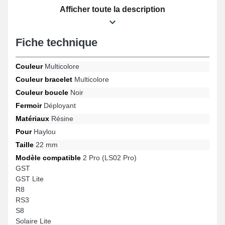
est convient avec les modèles S8, Solar Plus RT3, 2 Pro (LS02
Afficher toute la description
Pro), GST Lite, GST, RS3 entre autres de la marque Haylou. Ce
beau bracelet de montre Haylou s'harmonise parfaitement à des
modèles variés de la marque.
Fiche technique
Couleur
Multicolore
Couleur bracelet
Multicolore
Couleur boucle
Noir
Fermoir
Déployant
Matériaux
Résine
Pour
Haylou
Taille
22 mm
Modèle compatible
2 Pro (LS02 Pro)
GST
GST Lite
R8
RS3
S8
Solaire Lite