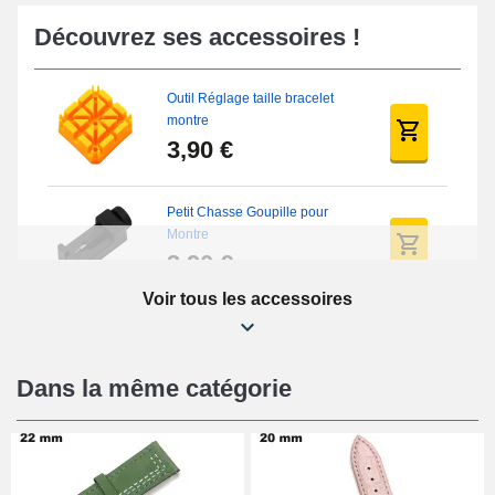
Découvrez ses accessoires !
Outil Réglage taille bracelet
montre
3,90 €
Petit Chasse Goupille pour
Montre
3,90 €
Voir tous les accessoires
Chasses Goupille Long Montre
0.7/0.8/0.9/1.0mm
19,08 €
Dans la même catégorie
Chasse-Goupille Montre
4,90 €