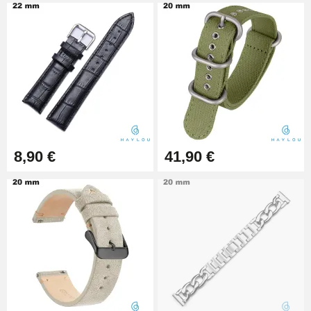
Pied à Coulisse Numérique
9,90 €
Kit Horlogerie Débutant
26,90 €
8,90 €
41,90 €
Marteau Horloger pour Goupille
Bracelet de montre
3,90 €
Kit pour Réduire Bracelet
Montre Métal
13,90 €
Boîte Pompe Bracelet Montre -