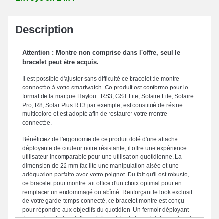
Description
Attention : Montre non comprise dans l'offre, seul le
bracelet peut être acquis.
Il est possible d'ajuster sans difficulté ce bracelet de montre
connectée à votre smartwatch. Ce produit est conforme pour le
format de la marque Haylou : RS3, GST Lite, Solaire Lite, Solaire
Pro, R8, Solar Plus RT3 par exemple, est constitué de résine
multicolore et est adopté afin de restaurer votre montre
connectée.
Bénéficiez de l'ergonomie de ce produit doté d'une attache
déployante de couleur noire résistante, il offre une expérience
utilisateur incomparable pour une utilisation quotidienne. La
dimension de 22 mm facilite une manipulation aisée et une
adéquation parfaite avec votre poignet. Du fait qu'il est robuste,
ce bracelet pour montre fait office d'un choix optimal pour en
remplacer un endommagé ou abîmé. Renforçant le look exclusif
de votre garde-temps connecté, ce bracelet montre est conçu
pour répondre aux objectifs du quotidien. Un fermoir déployant
de premier choix est disposé à ce style de bracelet de montre et