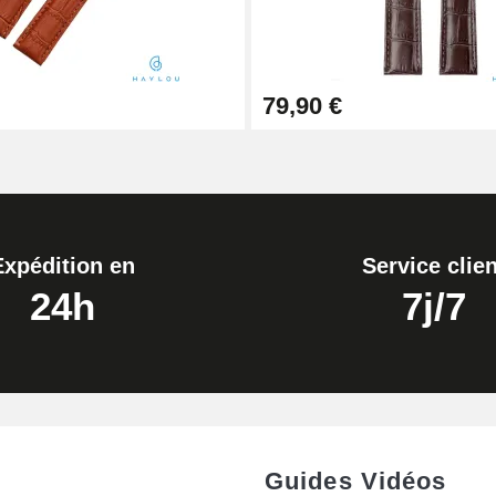
79,90 €
Expédition en
Service clien
24h
7j/7
Guides Vidéos