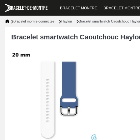
BRACELET MONTRE
BRACELET MONTR
Bracelet montre connectée
Haylou
Bracelet smartwatch Caoutchouc Haylo
Bracelet smartwatch Caoutchouc Hayl