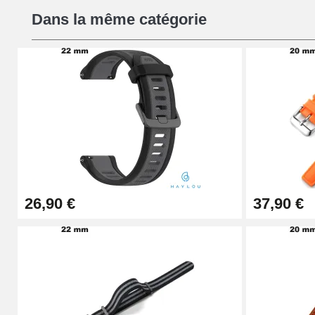
Dans la même catégorie
16,90 €
Pied à Coulisse Numérique
9,90 €
Kit Horlogerie Débutant
26,90 €
26,90 €
37,90 €
Boîte Pompe Bracelet Montre - Diamètre 
14,08 €
Boîte Pompe pour Bracelet Montre - Diam
19,90 €