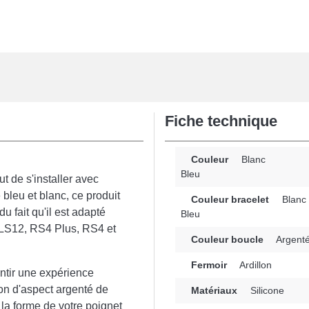
Fiche technique
Couleur
Blanc
Bleu
t de s'installer avec
bleu et blanc, ce produit
Couleur bracelet
Blanc
u fait qu'il est adapté
Bleu
 LS12, RS4 Plus, RS4 et
Couleur boucle
Argent
Fermoir
Ardillon
ntir une expérience
lon d'aspect argenté de
Matériaux
Silicone
la forme de votre poignet