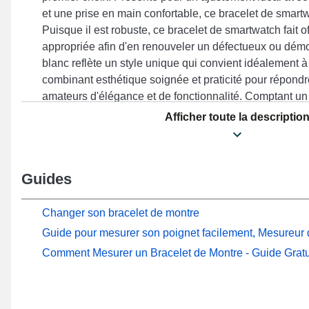
et une prise en main confortable, ce bracelet de smart
Puisque il est robuste, ce bracelet de smartwatch fait o
appropriée afin d'en renouveler un défectueux ou démo
blanc reflète un style unique qui convient idéalement 
combinant esthétique soignée et praticité pour répondr
amateurs d'élégance et de fonctionnalité. Comptant un 
d'excellente qualité, cette sorte de bracelet pour montr
Afficher toute la descriptio
avec le design RS4 Plus, LS02, RS4 LS12, RS4 et bie
Haylou. Avec sa finition impeccable, ce produit Haylou 
une variété de modèles populaires assurant un ajustem
Guides
Changer son bracelet de montre
Guide pour mesurer son poignet facilement, Mesureur d
Comment Mesurer un Bracelet de Montre - Guide Gratu