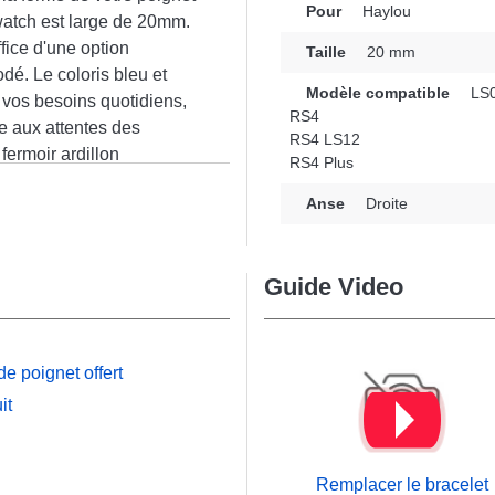
Pour
Haylou
watch est large de 20mm.
ffice d'une option
Taille
20 mm
dé. Le coloris bleu et
Modèle compatible
LS
à vos besoins quotidiens,
RS4
e aux attentes des
RS4 LS12
fermoir ardillon
RS4 Plus
e connectée est utilisable
n
Anse
Droite
n plus de la marque
s'accorde avec fluidité à
ent précis.
Guide Video
e poignet offert
it
Remplacer le bracelet