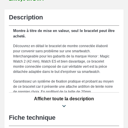
Description
Montre à titre de mise en valeur, seul le bracelet peut être
acheté.
Découvrez en détail le bracelet de montre connectée élaboré
pour convenir sans problème sur une smartwatch.
Interchangeable pour les gabarits de la marque Honor : Magic
Watch 2 (42 mm), Watch ES et bien davantage, ce bracelet
montre connectée composé de cuir véritable vert est la pièce
détachée adaptée dans le but d'enjoliver sa smartwatch.
Garantissez un système de fixation pratique et probant au moyen
de ce bracelet car il présente une attache ardillon de teinte noire
de premier choix. En profitant de la taille de 20mm
soigneusement conçue de ce bracelet, vous obtenez d'une
Afficher toute la description
intégration harmonieuse et d'un usage ergonomique assurant
une compatibilité idéale avec toutes les morphologies. Étant
donné qu'il est résistant, ce bracelet pour smartwatch constitue un
Fiche technique
compromis optimal en vue d'en remplacer un brisé ou cassé.
Mettant en valeur une silhouette décontractée et exclusive de
votre garde-temps, ce genre de bracelet de montre correspond