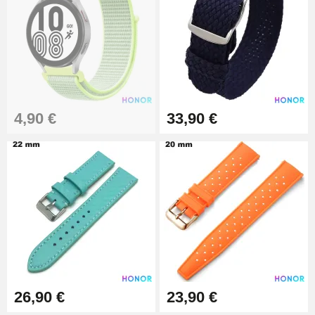
25 mm
19,90 €
Extracteur de Bracelet de
Montre Facile
17,90 €
4,90 €
33,90 €
26,90 €
23,90 €