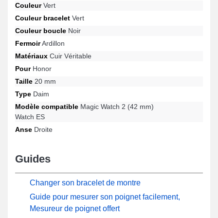
Couleur
Vert
parfaitement aux demandes des professionnels. Une boucle
ardillon de qualité supérieure est fixée avec ce genre de bracelet
Couleur bracelet
Vert
pour montre et est convenable avec les modèles Watch ES,
Couleur boucle
Noir
Magic Watch 2 (42 mm) et beaucoup plus encore de la marque
Fermoir
Ardillon
Honor. Associant qualité de fabrication et polyvalence, ce bracelet
en cuir véritable Honor propose une adaptabilité étendue avec
Matériaux
Cuir Véritable
une large gamme de manière naturelle tout en proposant une
Pour
Honor
durabilité accrue.
Taille
20 mm
Type
Daim
Modèle compatible
Magic Watch 2 (42 mm)
Watch ES
Anse
Droite
Guides
Changer son bracelet de montre
Guide pour mesurer son poignet facilement,
Mesureur de poignet offert