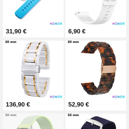
57,42 €
Pince Trou pour Bracelet de
31,90 €
6,90 €
Montre
10,90 €
Kit Horlogerie Débutant
26,90 €
Boîte Pompe Bracelet Montre -
Diamètre 1,50 mm - 8 à 25 mm
14,08 €
136,90 €
52,90 €
Boîte Pompe pour Bracelet
Montre - Diamètre 1,80 mm - 8 à