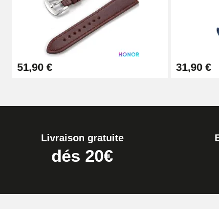
26,90 €
Boîte Pompe Bracelet Montre - Diamètre 
51,90 €
31,90 €
14,08 €
Boîte Pompe pour Bracelet Montre - Diam
19,90 €
Livraison gratuite
Extracteur de Bracelet de Montre Facile
dés 20€
17,90 €