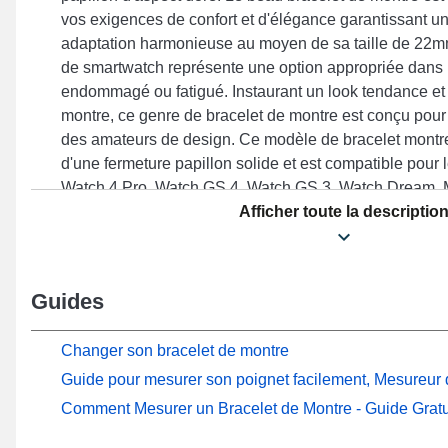
vos exigences de confort et d'élégance garantissant un
adaptation harmonieuse au moyen de sa taille de 22mm
de smartwatch représente une option appropriée dans 
endommagé ou fatigué. Instaurant un look tendance et 
montre, ce genre de bracelet de montre est conçu pou
des amateurs de design. Ce modèle de bracelet montr
d'une fermeture papillon solide et est compatible pour
Watch 4 Pro, Watch GS 4, Watch GS 3, Watch Dream, 
beaucoup d'autres de la marque Honor. Fabriqué en vu
Afficher toute la descriptio
parfaitement sur une variété de références de la marqu
cuir véritable combine style intemporel et adaptabilité
fiable au quotidien.
Guides
Changer son bracelet de montre
Guide pour mesurer son poignet facilement, Mesureur d
Comment Mesurer un Bracelet de Montre - Guide Gratu