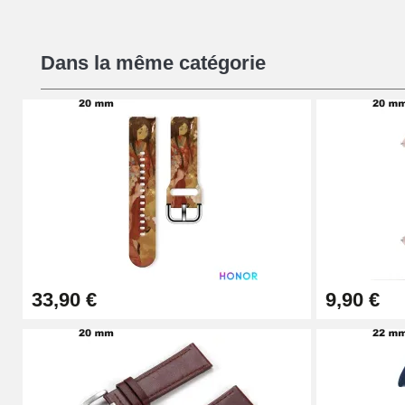
Kit Réparation Montre Débutant
Dans la même catégorie
16,90 €
Pied à Coulisse Numérique
9,90 €
Pince à Poinçonner (pince trou)
57,42 €
33,90 €
9,90 €
Pince Trou pour Bracelet de Montre
10,90 €
Kit Horlogerie Débutant