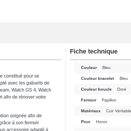
Fiche technique
Couleur
Bleu
e constitué pour se
Couleur bracelet
Bleu
apté avec les gabarits de
Couleur boucle
Doré
ream, Watch GS 4, Watch
 afin de rénover votre
Fermoir
Papillon
Matériaux
Cuir Véritabl
ption soignée afin de
Pour
Honor
 grâce à son fermoir
t un accessoire adapté à