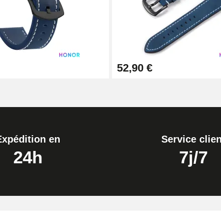
1,50 mm - 8 à 25 mm
52,90 €
ètre 1,80 mm - 8 à 25 mm
Expédition en
Service clien
24h
7j/7