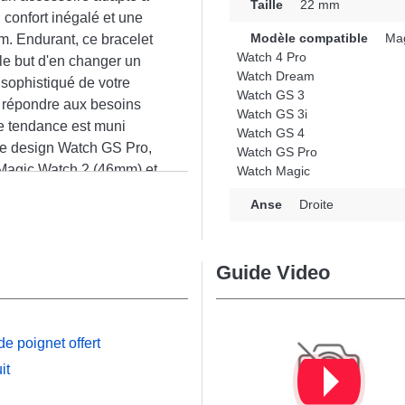
Taille
22 mm
 confort inégalé et une
Modèle compatible
Mag
. Endurant, ce bracelet
Watch 4 Pro
le but d'en changer un
Watch Dream
sophistiqué de votre
Watch GS 3
r répondre aux besoins
Watch GS 3i
e tendance est muni
Watch GS 4
 le design Watch GS Pro,
Watch GS Pro
Magic Watch 2 (46mm) et
Watch Magic
e de se marier
n
Anse
Droite
e Honor, ce bracelet en
 pour garantir un usage
Guide Video
e poignet offert
it