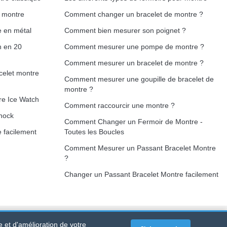
e montre
Comment changer un bracelet de montre ?
e en métal
Comment bien mesurer son poignet ?
h en 20
Comment mesurer une pompe de montre ?
Comment mesurer un bracelet de montre ?
celet montre
Comment mesurer une goupille de bracelet de
montre ?
re Ice Watch
Comment raccourcir une montre ?
hock
Comment Changer un Fermoir de Montre -
 facilement
Toutes les Boucles
Comment Mesurer un Passant Bracelet Montre
?
Changer un Passant Bracelet Montre facilement
e et d'amélioration de votre
RTET PDC - France Métropolitaine
-
Vente en ligne uniquement