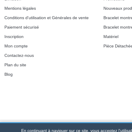
Mentions légales
Nouveaux prod
Conditions d'utilisation et Générales de vente
Bracelet montr
Paiement sécurisé
Bracelet montr
Inscription
Matériel
Mon compte
Pièce Détaché
Contactez-nous
Plan du site
Blog
En continuant à naviguer sur ce site, vous acceptez l'utilis
Bracelet-de-montre.com
© 2026
Tous droits réservés
-
SIRET
: