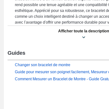
rend possible une tenue agréable et une compatibilité 
esthétique. Apprécié pour sa robustesse, ce bracelet d
comme un choix intelligent destiné à changer un acces
avec l'avantage d'offrir une performance durable pour vo
gris et motife unique de ce bracelet montre kawaii ajo
Afficher toute la descriptio
et élancé de votre horlogère. Adaptée à ce style de br
il est convenable avec ce modèle sur les gabarits Wat
mm) entre autres de la marque Honor, le fermoir ardillo
soignée. Conçu dans le but de se combiner parfaitem
Guides
modèles de la marque Honor, ce bracelet unit style inte
afin d'assurer une expérience utilisateur supérieure.
Changer son bracelet de montre
Guide pour mesurer son poignet facilement, Mesureur d
Comment Mesurer un Bracelet de Montre - Guide Gratu