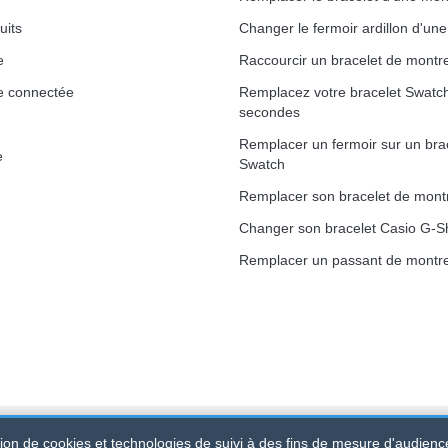
uits
Changer le fermoir ardillon d'un
e
Raccourcir un bracelet de montr
e connectée
Remplacez votre bracelet Swatc
secondes
Remplacer un fermoir sur un bra
e
Swatch
Remplacer son bracelet de mont
Changer son bracelet Casio G-S
Remplacer un passant de montre
ation de cookies et technologies de suivi à des fins de mesure d'audienc
 520 247 727 000 57 -
Plateforme Juridique : BP 20075 - 31121 PO