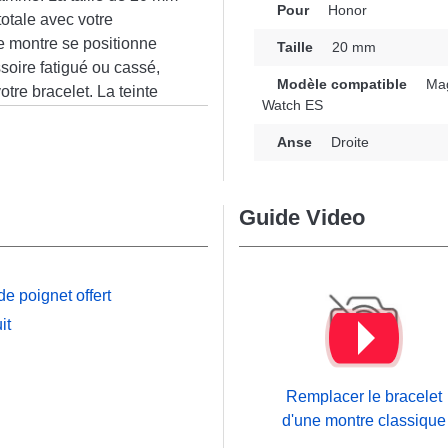
Pour
Honor
totale avec votre
e montre se positionne
Taille
20 mm
soire fatigué ou cassé,
Modèle compatible
Mag
tre bracelet. La teinte
Watch ES
ute un design polyvalent
n
acelet montre connectée,
Anse
Droite
ch ES, Magic Watch 2 (42
n est de fabrication
ent avec de nombreux
Guide Video
mporel et fonctionnalité
e poignet offert
it
Remplacer le bracelet
d'une montre classique