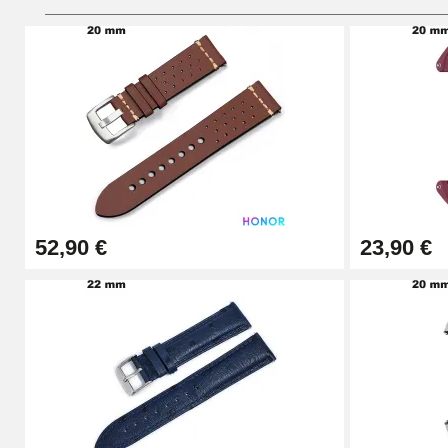
Pied à Coulisse Numérique
9,90 €
Kit Horlogerie Débutant
26,90 €
52,90 €
23,90 €
Boîte Pompe Bracelet Montre - Diamètre 
14,08 €
Boîte Pompe pour Bracelet Montre - Diam
19,90 €