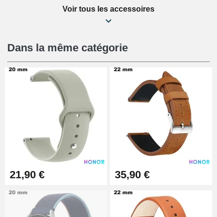
Voir tous les accessoires
Kit Réparation Montre Débutant
16,90 €
Dans la même catégorie
Pied à Coulisse Numérique
9,90 €
Pince à Poinçonner (pince trou)
57,42 €
Pince Trou pour Bracelet de
21,90 €
35,90 €
Montre
10,90 €