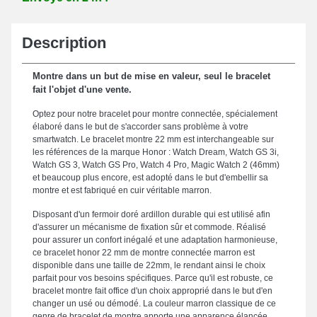
Description
Montre dans un but de mise en valeur, seul le bracelet
fait l'objet d'une vente.
Optez pour notre bracelet pour montre connectée, spécialement
élaboré dans le but de s'accorder sans problème à votre
smartwatch. Le bracelet montre 22 mm est interchangeable sur
les références de la marque Honor : Watch Dream, Watch GS 3i,
Watch GS 3, Watch GS Pro, Watch 4 Pro, Magic Watch 2 (46mm)
et beaucoup plus encore, est adopté dans le but d'embellir sa
montre et est fabriqué en cuir véritable marron.
Disposant d'un fermoir doré ardillon durable qui est utilisé afin
d'assurer un mécanisme de fixation sûr et commode. Réalisé
pour assurer un confort inégalé et une adaptation harmonieuse,
ce bracelet honor 22 mm de montre connectée marron est
disponible dans une taille de 22mm, le rendant ainsi le choix
parfait pour vos besoins spécifiques. Parce qu'il est robuste, ce
bracelet montre fait office d'un choix approprié dans le but d'en
changer un usé ou démodé. La couleur marron classique de ce
genre de bracelet de montre apporte une apparence élancée