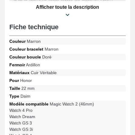
pour votre garde-temps. Cet accessoire allie style et
Afficher toute la description
fonctionnalité avec sa fermeture ardillon de fabrication soignée,
et son adaptabilité sur un large éventail de références comme :
Watch Magic, Watch GS 3, Magic Watch 2 (46mm), Watch GS 3i,
Fiche technique
Watch Dream, Watch 4 Pro et bien plus encore de la marque
Honor. Combinant ergonomie et confort, ce bracelet en cuir
véritable Honor assure une connexion harmonieuse avec une
Couleur
Marron
large gamme de manière fluide tout en garantissant une
robustesse exemplaire.
Couleur bracelet
Marron
Couleur boucle
Doré
Fermoir
Ardillon
Matériaux
Cuir Véritable
Pour
Honor
Taille
22 mm
Type
Daim
Modèle compatible
Magic Watch 2 (46mm)
Watch 4 Pro
Watch Dream
Watch GS 3
Watch GS 3i