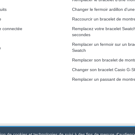
uits
Changer le fermoir ardillon d'un
e
Raccourcir un bracelet de montr
e connectée
Remplacez votre bracelet Swatc
secondes
Remplacer un fermoir sur un bra
e
Swatch
Remplacer son bracelet de mont
Changer son bracelet Casio G-S
Remplacer un passant de montre
ation de cookies et technologies de suivi à des fins de mesure d'audienc