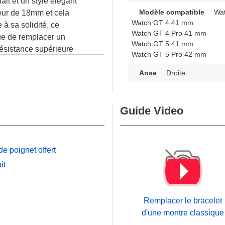
ait et un style élégant
Modèle compatible
Wat
geur de 18mm et cela
Watch GT 4 41 mm
à sa solidité, ce
Watch GT 4 Pro 41 mm
vue de remplacer un
Watch GT 5 41 mm
ésistance supérieure
Watch GT 5 Pro 42 mm
temporel et cela s'intègre
n
ue soignée et
Anse
Droite
es passionnés de mode.
 robuste, et sa
Guide Video
atch, Watch GT 5 41 mm,
utres de la marque
celet pour montre Huawei
idéal en toutes
e poignet offert
it
Remplacer le bracelet
d'une montre classique