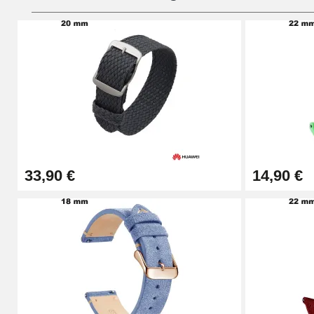
Pied à Coulisse Numérique
9,90 €
Kit Horlogerie Débutant
26,90 €
33,90 €
14,90 €
Boîte Pompe Bracelet Montre - Diamètre 
14,08 €
Boîte Pompe pour Bracelet Montre - Diam
19,90 €