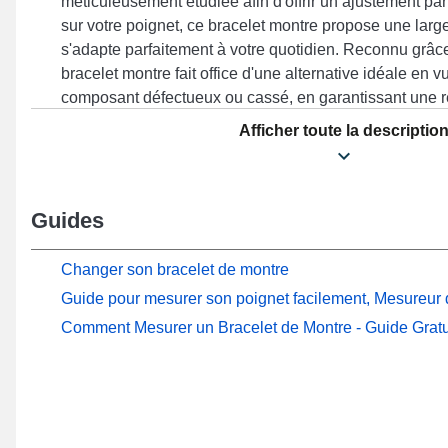
méticuleusement étudiée afin d'offrir un ajustement parf
sur votre poignet, ce bracelet montre propose une lar
s'adapte parfaitement à votre quotidien. Reconnu grâce 
bracelet montre fait office d'une alternative idéale en 
composant défectueux ou cassé, en garantissant une r
pour votre bracelet. Le coloris beige évoque un style in
Afficher toute la descriptio
élégamment à vos besoins quotidiens, alliant esthétiq
fonctionnalité avancée pour combler les exigences d
Cet accessoire se reconnaît grâce à un fermoir ardillon
Guides
compatibilité sur les références Watch GT 4 41 mm, W
Watch GT 5 Pro 42 mm, Watch GT 4 Pro 41 mm entre a
Huawei. En utilisant sa fabrication minutieuse, ce bra
Changer son bracelet de montre
se raccorde avec élégance à une sélection diversifiée 
Guide pour mesurer son poignet facilement, Mesureur d
circonstances.
Comment Mesurer un Bracelet de Montre - Guide Gratu