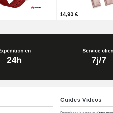
14,90 €
Expédition en
Service clien
24h
7j/7
Guides Vidéos
Remplacer le bracelet d'une mon