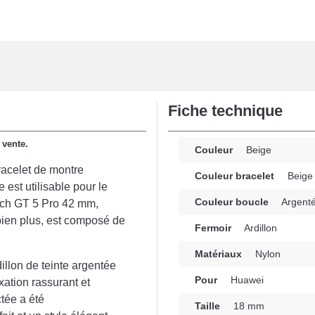
Fiche technique
 vente.
Couleur
Beige
bracelet de montre
Couleur bracelet
Beige
est utilisable pour le
Couleur boucle
Argent
tch GT 5 Pro 42 mm,
ien plus, est composé de
Fermoir
Ardillon
Matériaux
Nylon
illon de teinte argentée
Pour
Huawei
xation rassurant et
tée a été
Taille
18 mm