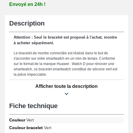
Envoyé en 24h !
Description
Attention : Seul le bracelet est proposé à l'achat, montre
à acheter séparément.
Le bracelet de montre connectée est réalisé dans le but de
s'accorder sur votre smartwatch en un rien de temps. Conforme
sur le format de la marque Huawei : Watch D pour rénover une
smartwatch, ce bracelet smartwatch constitué de silicone vert est
la pièce impeccable.
Adoptez la qualité de ce produit équipé d'une fermeture ardillon
Afficher toute la description
verte robuste, il offre une sécurité totale dans toutes les
circonstances. En utilisant la proportion de 30 mm parfaitement
adaptée de ce bracelet, vous assurez d'un confort supérieur et
Fiche technique
d'une esthétique élégante le rendant parfaitement adapté à votre
quotidien. Ce bracelet pour montre brille grâce à sa solidité,
représentant une option appropriée afin de substituer un
Couleur
Vert
composant cassé ou défectueux et perfectionner la performance
Couleur bracelet
Vert
de votre montre. La teinte verte sophistiquée de ce bracelet de
montre accentue le visuel polyvalent de votre garde-temps