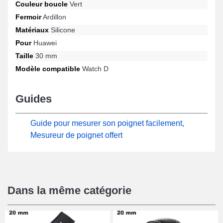
Couleur boucle
Vert
connecté. Équipé d'une fermeture ardillon solide, ce modèle
Fermoir
Ardillon
propose une utilisation confortable et s'adapte sur les références
Watch D de la marque Huawei. Grâce à sa connexion
Matériaux
Silicone
universelle, ce produit Huawei s'intègre de manière fluide à la
Pour
Huawei
référence Watch D de la marque.
Taille
30 mm
Modèle compatible
Watch D
Guides
Guide pour mesurer son poignet facilement,
Mesureur de poignet offert
Dans la même catégorie