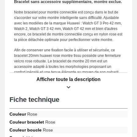
Bracelet sans accessoire supplémentaire, montre exclue.
Notre bracelet pour montre connectée est conçu dans le but de
s'accorder sur votre montre intelligente sans difficulté. Ajustable
avec les modèles de la marque Huawei : Watch GT 3 Pro 42 mm,
Watch 2, Watch GT 3 42 mm, Watch GT 42 mm et bien d'autres
encore, ce bracelet de montre connectée conçu en nylon rose est
la pièce détachée optimale pour perfectionner votre montre.
Afin de conserver une fixation facile à utiliser et sécurisée, ce
bracelet 20mm huawei rose montre tissu possède une fermeture
velcro rose robuste. Le bracelet de montre 20 mm est un
accessoire adapté à toutes les morphologies proposant un
confort inégalé et une tenue élégante au moyen de son gabarit
de 20mm. Endurant, ce bracelet pour montre connectée constitue
Afficher toute la description
un choix approprié destiné à en remplacer un brisé ou usé.
Instaurant une apparence vibrante et innovante de votre
horlogère, ce genre de bracelet pour montre répond idéalement
Fiche technique
aux besoins des professionnels. Avec une attache velcro de
fabrication soignée, ce bracelet met en avant une adaptation
parfaite et est compatible sur les formats Watch GT 42 mm, Watch
Couleur
Rose
GT 3 42 mm, Watch GT 3 Pro 42 mm, Watch 2 et bien plus encore
Couleur bracelet
Rose
de la marque Huawei. Au moyen de son design intemporel, ce
bracelet en Nylon Huawei s'intègre parfaitement à un large
Couleur boucle
Rose
éventail de modèles pour une utilisation journalière.