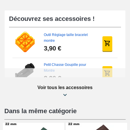
Découvrez ses accessoires !
Outil Réglage taille bracelet
montre
3,90 €
Petit Chasse Goupille pour
Montre
3,90 €
Voir tous les accessoires
Chasses Goupille Long Montre
0.7/0.8/0.9/1.0mm
19,08 €
Dans la même catégorie
Chasse-Goupille Montre