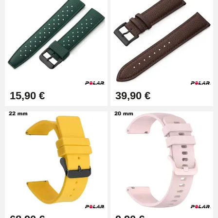
4,90 €
Outil Changement Bracelet
Montre Professionnel
49,92 €
Outil Bracelet Montre pas cher
15,90 €
39,90 €
34,92 €
Kit pour Raccourcir Bracelet
Montre
7,90 €
Kit Réparation Montre Débutant
16,90 €