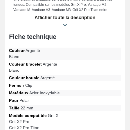
tenues. Compatible sur les modèles Grit X Pro, Vantage M2,
Vantage M, Vantage V3, Vantage M3, Grit X2 Pro Titan entre
autres de la marque Polar, ce type de bracelet de montre
Afficher toute la description
connectée intègre un fermoir clip de grande qualité. Associant
style intemporel et compatibilité étendue, ce bracelet en acier
inoxydable Polar propose une compatibilité avec plusieurs
Fiche technique
références de manière harmonieuse tout en offrant un port
ergonomique.
Couleur
Argenté
Blanc
Couleur bracelet
Argenté
Blanc
Couleur boucle
Argenté
Fermoir
Clip
Matériaux
Acier Inoxydable
Pour
Polar
Taille
22 mm
Modèle compatible
Grit X
Grit X2 Pro
Grit X2 Pro Titan