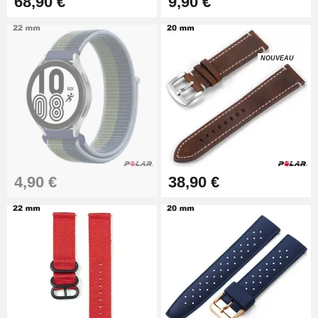
68,90 €
9,90 €
Pied à Coulisse Numérique
NOUVEAU
9,90 €
Kit Horlogerie Débutant
26,90 €
4,90 €
38,90 €
Marteau Horloger pour Goupille
Bracelet de montre
3,90 €
Kit pour Réduire Bracelet
Montre Métal
13,90 €