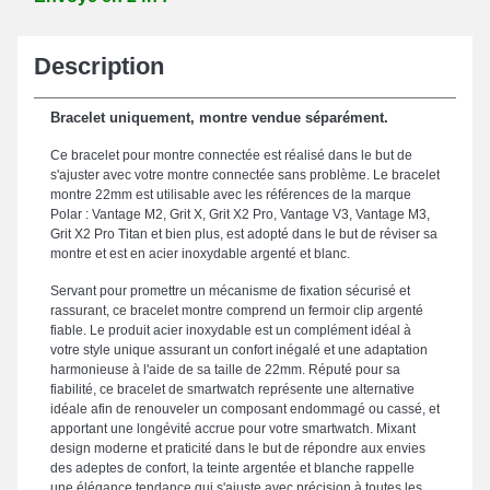
Description
Bracelet uniquement, montre vendue séparément.
Ce bracelet pour montre connectée est réalisé dans le but de
s'ajuster avec votre montre connectée sans problème. Le bracelet
montre 22mm est utilisable avec les références de la marque
Polar : Vantage M2, Grit X, Grit X2 Pro, Vantage V3, Vantage M3,
Grit X2 Pro Titan et bien plus, est adopté dans le but de réviser sa
montre et est en acier inoxydable argenté et blanc.
Servant pour promettre un mécanisme de fixation sécurisé et
rassurant, ce bracelet montre comprend un fermoir clip argenté
fiable. Le produit acier inoxydable est un complément idéal à
votre style unique assurant un confort inégalé et une adaptation
harmonieuse à l'aide de sa taille de 22mm. Réputé pour sa
fiabilité, ce bracelet de smartwatch représente une alternative
idéale afin de renouveler un composant endommagé ou cassé, et
apportant une longévité accrue pour votre smartwatch. Mixant
design moderne et praticité dans le but de répondre aux envies
des adeptes de confort, la teinte argentée et blanche rappelle
une élégance tendance qui s'ajuste avec précision à toutes les