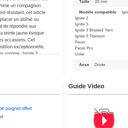
Taille
20 mm
 comme un compagnon
Modèle compatible
Igni
t résistant, cet article
Ignite 2
mplacer un abîmé ou
Ignite 3
ut de répondre aux
Ignite 3 Braided Yarn
la teinte jaune évoque
Ignite 3 Titanium
es occasions. Cet
Pacer
rdillon exceptionnelle,
Pacer Pro
ns comme : Ignite 3
Unite
aided Yarn et bien plus de
n
Anse
Droite
martwatch Polar se combine
 la marque.
Guide Video
e poignet offert
it