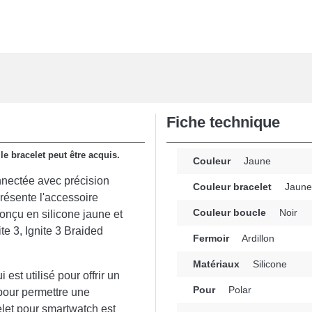
Fiche technique
 bracelet peut être acquis.
Couleur
Jaune
nectée avec précision
Couleur bracelet
Jaune
résente l'accessoire
Couleur boucle
Noir
conçu en silicone jaune et
ite 3, Ignite 3 Braided
Fermoir
Ardillon
Matériaux
Silicone
 est utilisé pour offrir un
Pour
Polar
pour permettre une
celet pour smartwatch est