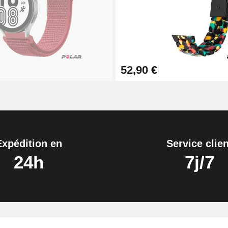
1,50 mm - 8 à 25 mm
52,90 €
ètre 1,80 mm - 8 à 25 mm
Expédition en
Service clien
24h
7j/7