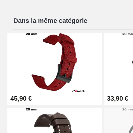
Kit Réparation Montre Débutant
Dans la même catégorie
16,90 €
Pied à Coulisse Numérique
9,90 €
Pince à Poinçonner (pince trou)
57,42 €
45,90 €
33,90 €
Pince Trou pour Bracelet de Montre
10,90 €
Kit Horlogerie Débutant