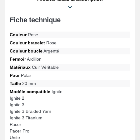
sophistication et durabilité, ce bracelet pour montre convient
parfaitement aux critères des connaisseurs. Ce bracelet s'illustre
par un fermoir ardillon de qualité supérieure, et son adaptabilité
Fiche technique
pour les formats Pacer Pro, Ignite 3 Braided Yarn, Ignite 3, Ignite,
Pacer, Ignite 3 Titanium et beaucoup d'autres encore de la
marque Polar. Grâce à ses matériaux de haute qualité, ce
Couleur
Rose
bracelet Polar s'adapte avec précision pour divers modèles
Couleur bracelet
Rose
disponibles de la marque Polar, garantissant un port
ergonomique avec une élégance remarquable.
Couleur boucle
Argenté
Fermoir
Ardillon
Matériaux
Cuir Véritable
Pour
Polar
Taille
20 mm
Modèle compatible
Ignite
Ignite 2
Ignite 3
Ignite 3 Braided Yarn
Ignite 3 Titanium
Pacer
Pacer Pro
Unite