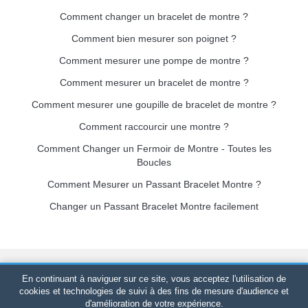
Comment changer un bracelet de montre ?
Comment bien mesurer son poignet ?
Comment mesurer une pompe de montre ?
Comment mesurer un bracelet de montre ?
Comment mesurer une goupille de bracelet de montre ?
Comment raccourcir une montre ?
Comment Changer un Fermoir de Montre - Toutes les
Boucles
Comment Mesurer un Passant Bracelet Montre ?
Changer un Passant Bracelet Montre facilement
Bracelet-de-montre.com
© 2026
Tous droits réservés
-
SIRET
:
En continuant à naviguer sur ce site, vous acceptez l'utilisation de
520 247 727 000 57 -
Plateforme Juridique : BP 20075 - 31121
cookies et technologies de suivi à des fins de mesure d'audience et
d'amélioration de votre expérience.
PORTET PDC - France Métropolitaine
-
Vente en ligne