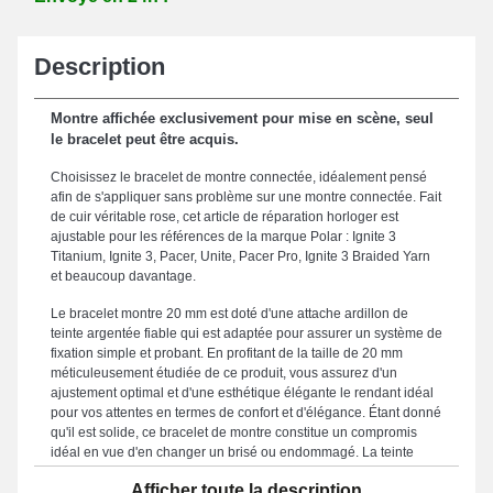
Description
Montre affichée exclusivement pour mise en scène, seul
le bracelet peut être acquis.
Choisissez le bracelet de montre connectée, idéalement pensé
afin de s'appliquer sans problème sur une montre connectée. Fait
de cuir véritable rose, cet article de réparation horloger est
ajustable pour les références de la marque Polar : Ignite 3
Titanium, Ignite 3, Pacer, Unite, Pacer Pro, Ignite 3 Braided Yarn
et beaucoup davantage.
Le bracelet montre 20 mm est doté d'une attache ardillon de
teinte argentée fiable qui est adaptée pour assurer un système de
fixation simple et probant. En profitant de la taille de 20 mm
méticuleusement étudiée de ce produit, vous assurez d'un
ajustement optimal et d'une esthétique élégante le rendant idéal
pour vos attentes en termes de confort et d'élégance. Étant donné
qu'il est solide, ce bracelet de montre constitue un compromis
idéal en vue d'en changer un brisé ou endommagé. La teinte
rose raffinée de ce genre d'accessoire horloger cible
Afficher toute la description
spécifiquement ceux qui souhaitent un mélange subtil entre