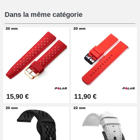
16,90 €
Dans la même catégorie
Pied à Coulisse Numérique
9,90 €
Pince à Poinçonner (pince trou)
57,42 €
Pince Trou pour Bracelet de
15,90 €
11,90 €
Montre
10,90 €
Kit Horlogerie Débutant
26,90 €