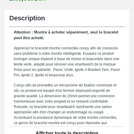
Description
Attention : Montre à acheter séparément, seul le bracelet
peut être acheté.
Appréciez le bracelet montre connectée conçu afin de s'associer
sans problème à votre montre intelligente. Essayez ce produit
horloger unique élaboré à base de résine et disponible dans une
teinte verte, adapté pour rénover une smartwatch de la marque
Polar pour les gabarits : Pacer, Unite, Ignite 3 Braided Yarn, Pacer
Pro, Ignite 2, Ignite et beaucoup plus.
Conçu afin de promettre un mécanisme de fixation commode et
sûr, ce produit est équipé d'un fermoir déployant argenté de
grande qualité. La dimension de 20mm permet une connexion
harmonieuse avec votre poignet et un ressenti confortable.
Robuste, ce bracelet pour smartwatch représente une option
appropriée afin d'en changer un endommagé ou usagé.
Accentuant la prestance dynamique de votre montre connectée,
ce genre de bracelet montre est conçu pour répondre aux
aspirations des amateurs de design. Grâce à un fermoir
Afficher toute la description
déployant robuste, cet article assure une expérience utilisateur