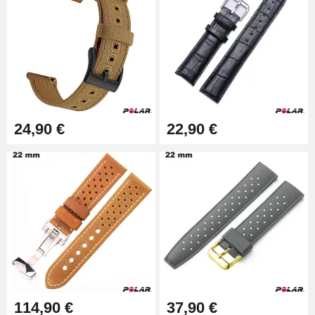
9,90 €
Kit Horlogerie Débutant
26,90 €
24,90 €
22,90 €
Marteau Horloger pour Goupille
Bracelet de montre
3,90 €
Kit pour Réduire Bracelet
Montre Métal
13,90 €
Boîte Pompe Bracelet Montre -
Diamètre 1,50 mm - 8 à 25 mm
14,08 €
114,90 €
37,90 €