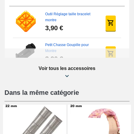
Outil Réglage taille bracelet
montre
3,90 €
Petit Chasse Goupille pour
Montre
3,90 €
Voir tous les accessoires
Chasses Goupille Long Montre
0.7/0.8/0.9/1.0mm
19,08 €
Dans la même catégorie
Chasse-Goupille Montre
4,90 €