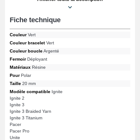
fluide et convient pour les designs Unite, Pacer Pro, Ignite 2,
Ignite 3 Titanium, Ignite 3, Pacer et beaucoup d'autres de la
marque Polar. Le bracelet pour montre 20mm Polar se lie
Fiche technique
adéquatement à diverses références de la marque.
Couleur
Vert
Couleur bracelet
Vert
Couleur boucle
Argenté
Fermoir
Déployant
Matériaux
Résine
Pour
Polar
Taille
20 mm
Modèle compatible
Ignite
Ignite 2
Ignite 3
Ignite 3 Braided Yarn
Ignite 3 Titanium
Pacer
Pacer Pro
Unite