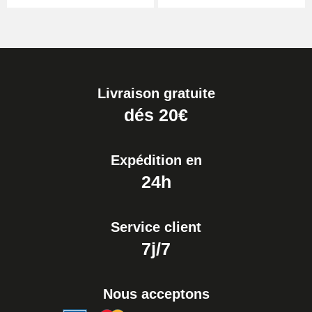
Boîte Pompe pour Bracelet
Montre - Diamètre 1,80 mm - 8 à
25 mm
19,90 €
Livraison gratuite
Extracteur de Bracelet de
dés 20€
Montre Facile
17,90 €
Expédition en
24h
Service client
7j/7
Nous acceptons