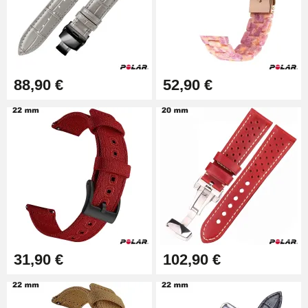
Outil Changement Bracelet
Montre Professionnel
49,92 €
Outil Bracelet Montre pas cher
88,90 €
52,90 €
34,92 €
Kit pour Raccourcir Bracelet
Montre
7,90 €
Kit Réparation Montre Débutant
16,90 €
31,90 €
102,90 €
Pied à Coulisse Numérique