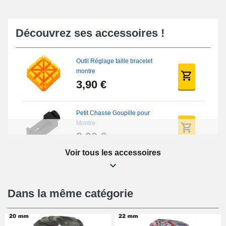
Découvrez ses accessoires !
Outil Réglage taille bracelet
montre
3,90 €
Petit Chasse Goupille pour
Montre
3,90 €
Voir tous les accessoires
Chasses Goupille Long Montre
0.7/0.8/0.9/1.0mm
19,08 €
Dans la même catégorie
Chasse-Goupille Montre