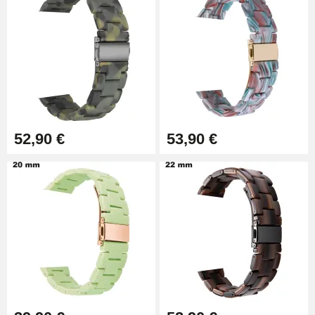
4,90 €
Outil Changement Bracelet
Montre Professionnel
49,92 €
Outil Bracelet Montre pas cher
52,90 €
53,90 €
34,92 €
Kit pour Raccourcir Bracelet
Montre
7,90 €
Kit Réparation Montre Débutant
16,90 €