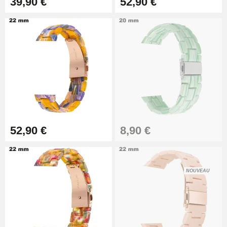
39,90 €
52,90 €
Pied à Coulisse Numérique
9,90 €
Kit Horlogerie Débutant
26,90 €
52,90 €
8,90 €
Marteau Horloger pour Goupille
Bracelet de montre
3,90 €
NOUVEAU
Kit pour Réduire Bracelet
Montre Métal
13,90 €