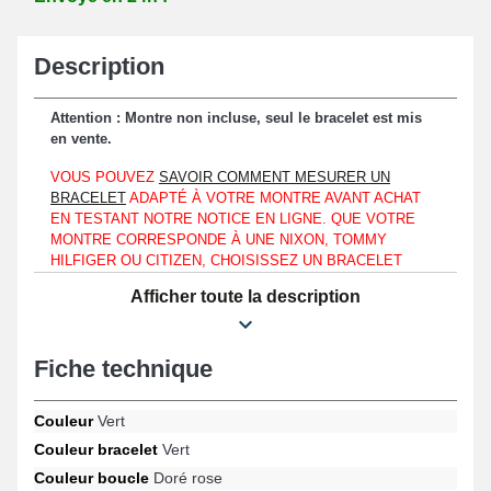
Description
Attention : Montre non incluse, seul le bracelet est mis
en vente.
VOUS POUVEZ
SAVOIR COMMENT MESURER UN
BRACELET
ADAPTÉ À VOTRE MONTRE AVANT ACHAT
EN TESTANT NOTRE NOTICE EN LIGNE. QUE VOTRE
MONTRE CORRESPONDE À UNE NIXON, TOMMY
HILFIGER OU CITIZEN, CHOISISSEZ UN BRACELET
POUR MONTRE COMPATIBLE POUR LE DESIGN DE
Afficher toute la description
L'HORLOGÈRE QUE VOUS POSSÉDEZ AU MOYEN DE
CETTE DOCUMENTATION.
Assemblable précisément à un entre-corne au niveau d'un boîtier
Fiche technique
d'une largeur de 20 mm.
Optimal en vue de remplacer un bracelet montre cassé ou
Couleur
Vert
défectueux, ce bracelet de montre est fabriqué en résine. La
Couleur bracelet
Vert
boucle déployante de couleur dorée rose garantit un mécanisme
Couleur boucle
Doré rose
de fixation facile à utiliser et rapide. Fixez le bracelet pour montre