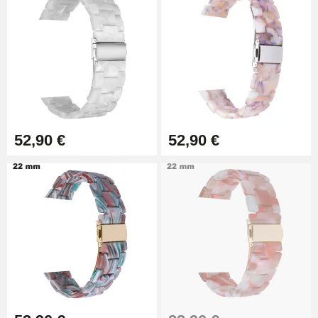
4,90 €
Outil Changement Bracelet
Montre Professionnel
49,92 €
Outil Bracelet Montre pas cher
52,90 €
52,90 €
34,92 €
Kit pour Raccourcir Bracelet
Montre
7,90 €
Kit Réparation Montre Débutant
16,90 €