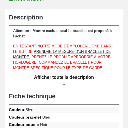
Description
Attention : Montre exclue, seul le bracelet est proposé à
l'achat.
EN TESTANT NOTRE MODE D'EMPLOI EN LIGNE DANS
LE BUT DE
PRENDRE LA MESURE D'UN BRACELET DE
MONTRE
, PRENEZ LE PRODUIT APPROPRIÉ À VOTRE
HORLOGÈRE. COMMANDEZ LE BRACELET POUR
MONTRE SPÉCIFIQUE POUR LE TYPE DE GARDE-
TEMPS QUE VOUS POSSÉDEZ GRÂCE À CETTE
Afficher toute la description
DOCUMENTATION, QUE VOTRE MONTRE SOIT
COMPARABLE À UNE FESTINA, DIESEL VOIRE UNE
DANIEL WELLINGTON.
Fiche technique
Le bracelet montre est équipable strictement sur un boîtier
présentant sa mesure d'entre-corne de 22 mm.
Couleur
Bleu
Ce bracelet montre représente une alternative appropriée en vue
Couleur bracelet
Bleu
du renouvellement d'un bracelet de montre brisé ou endommagé
Couleur boucle
Noir
étant composé de résine. Le fermoir déployant d'aspect noir est