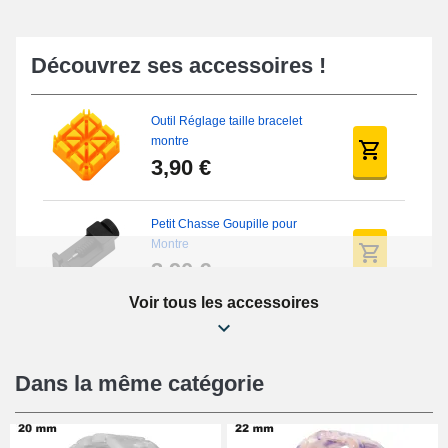
Découvrez ses accessoires !
Outil Réglage taille bracelet
montre
3,90 €
Petit Chasse Goupille pour
Montre
3,90 €
Voir tous les accessoires
Chasses Goupille Long Montre
0.7/0.8/0.9/1.0mm
19,08 €
Dans la même catégorie
Chasse-Goupille Montre