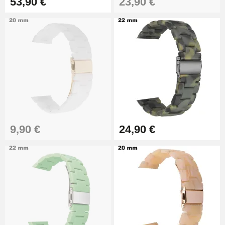
53,90 €
23,90 €
Pied à Coulisse Numérique
9,90 €
Kit Horlogerie Débutant
26,90 €
9,90 €
24,90 €
Marteau Horloger pour Goupille
Bracelet de montre
3,90 €
Kit pour Réduire Bracelet
Montre Métal
13,90 €