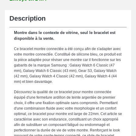
Description
Montre dans le contexte de vitrine, seul le bracelet est
disponible à la vente.
Ce bracelet montre connectée a été conçu afin de s'adapter avec
votre montre connectée. Constitué de silicone bleu, ce produit est
la pièce adaptée pour réviser une montre car il fonctionne sur les
gabarits de la marque Samsung : Galaxy Watch 6 Classic (47
mm), Galaxy Watch 6 Classic (43 mm), Gear S3, Galaxy Watch
(42 mm), Galaxy Watch 4 Classic (42 mm), Galaxy Watch 4 (44
mm) et bien davantage.
Découvrez la qualité de ce bracelet pour montre connectée
équipé d'une fermeture ardillon de teinte argentée de premier
choix, il offre une fixation optimale sans compromis. Permettant
d'une combinaison fluide avec votre morphologie et un confort
optimal, ce bracelet pour montre est large de 22mm. Cet article se
caractérise avec son endurance, constituant un choix approprié
afin de substituer un composant fatigué ou endommagé et
perfectionner la durée de vie de votre montre. Renforçant le look
innovant de votre garde-temps connecté, ce style de bracelet