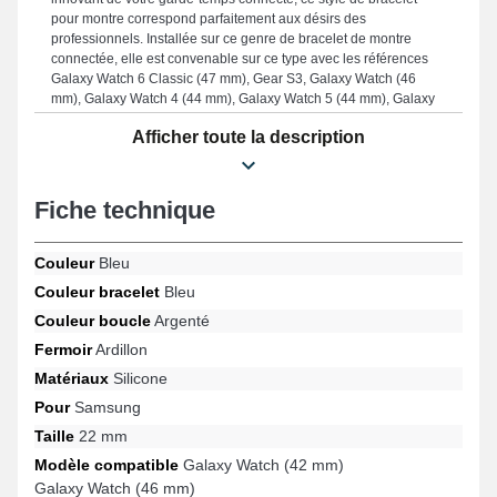
pour montre correspond parfaitement aux désirs des
professionnels. Installée sur ce genre de bracelet de montre
connectée, elle est convenable sur ce type avec les références
Galaxy Watch 6 Classic (47 mm), Gear S3, Galaxy Watch (46
mm), Galaxy Watch 4 (44 mm), Galaxy Watch 5 (44 mm), Galaxy
Watch Active 2 (44 mm) et bien plus encore de la marque
Afficher toute la description
Samsung, la fermeture ardillon est de très bonne facture. En
utilisant son design polyvalent, cet article Samsung s'harmonise
avec élégance sur une multitude de références de la marque
Samsung, assurant un port ergonomique avec une élégance
Fiche technique
remarquable.
Couleur
Bleu
Couleur bracelet
Bleu
Couleur boucle
Argenté
Fermoir
Ardillon
Matériaux
Silicone
Pour
Samsung
Taille
22 mm
Modèle compatible
Galaxy Watch (42 mm)
Galaxy Watch (46 mm)