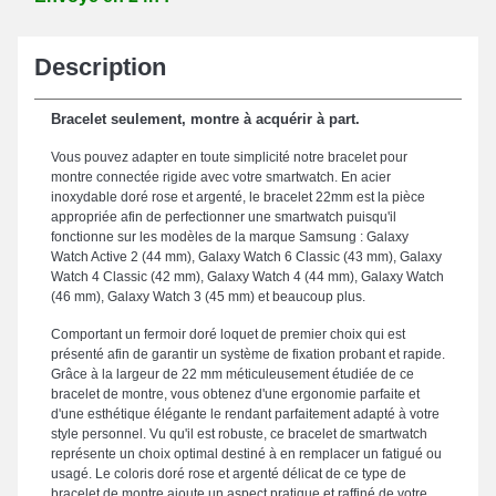
Description
Bracelet seulement, montre à acquérir à part.
Vous pouvez adapter en toute simplicité notre bracelet pour
montre connectée rigide avec votre smartwatch. En acier
inoxydable doré rose et argenté, le bracelet 22mm est la pièce
appropriée afin de perfectionner une smartwatch puisqu'il
fonctionne sur les modèles de la marque Samsung : Galaxy
Watch Active 2 (44 mm), Galaxy Watch 6 Classic (43 mm), Galaxy
Watch 4 Classic (42 mm), Galaxy Watch 4 (44 mm), Galaxy Watch
(46 mm), Galaxy Watch 3 (45 mm) et beaucoup plus.
Comportant un fermoir doré loquet de premier choix qui est
présenté afin de garantir un système de fixation probant et rapide.
Grâce à la largeur de 22 mm méticuleusement étudiée de ce
bracelet de montre, vous obtenez d'une ergonomie parfaite et
d'une esthétique élégante le rendant parfaitement adapté à votre
style personnel. Vu qu'il est robuste, ce bracelet de smartwatch
représente un choix optimal destiné à en remplacer un fatigué ou
usagé. Le coloris doré rose et argenté délicat de ce type de
bracelet de montre ajoute un aspect pratique et raffiné de votre