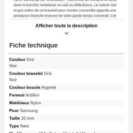
dans le but d'en remplacer un usé ou défectueux. Le coloris noir
et gris sobre de ce bracelet pour montre connectée apporte une
prestance élancée et jeune de votre garde-temps connecté. Cet
accessoire combine style et ergonomie par l'utilisation de son
Afficher toute la description
fermoir ardillon de fabrication soignée, ainsi que sa polyvalence
pour un large éventail de références comme : Galaxy Watch 5 (40
mm), Galaxy Watch FE, Galaxy Watch 4 (40 mm), Galaxy Watch
Active (40 mm), Galaxy Watch 7 (40 mm), Galaxy Watch 3 (41
Fiche technique
mm) et bien davantage de la marque Samsung. À l'aide de sa
compatibilité, ce produit Samsung se marie pleinement à une
multitude de références de la marque.
Couleur
Gris
Noir
Couleur bracelet
Gris
Noir
Couleur boucle
Argenté
Fermoir
Ardillon
Matériaux
Nylon
Pour
Samsung
Taille
20 mm
Type
Nato