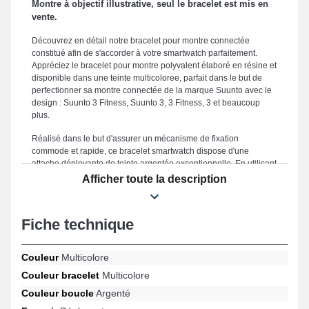
Montre à objectif illustrative, seul le bracelet est mis en
vente.
Découvrez en détail notre bracelet pour montre connectée
constitué afin de s'accorder à votre smartwatch parfaitement.
Appréciez le bracelet pour montre polyvalent élaboré en résine et
disponible dans une teinte multicoloree, parfait dans le but de
perfectionner sa montre connectée de la marque Suunto avec le
design : Suunto 3 Fitness, Suunto 3, 3 Fitness, 3 et beaucoup
plus.
Réalisé dans le but d'assurer un mécanisme de fixation
commode et rapide, ce bracelet smartwatch dispose d'une
attache déployante de teinte argentée exceptionnelle. En utilisant
la proportion de 20mm optimisée de ce produit, vous obtenez
Afficher toute la description
d'une intégration harmonieuse et d'un maintien fiable le rendant
parfaitement adapté à vos besoins spécifiques. Reconnu pour sa
robustesse, ce "bracelet résine 20mm montre connectée suunto"
Fiche technique
se positionne comme une option idéale pour changer un
accessoire démodé ou fatigué, tout en offrant une robustesse
incomparable pour votre smartwatch. Accentuant l'aspect avant-
Couleur
Multicolore
gardiste de votre horlogère, ce bracelet montre est conçu pour
Couleur bracelet
Multicolore
répondre aux impératifs des collectionneurs. Une attache
déployante de grande qualité est fixée à ce genre de bracelet
Couleur boucle
Argenté
montre connectée et est interchangeable sur les modèles Suunto