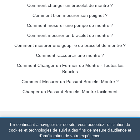
Comment changer un bracelet de montre ?
Comment bien mesurer son poignet ?
Comment mesurer une pompe de montre ?
Comment mesurer un bracelet de montre ?
Comment mesurer une goupille de bracelet de montre ?
Comment raccourcir une montre ?
Comment Changer un Fermoir de Montre - Toutes les
Boucles
Comment Mesurer un Passant Bracelet Montre ?
Changer un Passant Bracelet Montre facilement
Bracelet-de-montre.com
© 2026
Tous droits réservés
-
SIRET
:
En continuant à naviguer sur ce site, vous acceptez l'utilisation de
520 247 727 000 57 -
Plateforme Juridique : BP 20075 - 31121
cookies et technologies de suivi à des fins de mesure d'audience et
d'amélioration de votre expérience.
PORTET PDC - France Métropolitaine
-
Vente en ligne