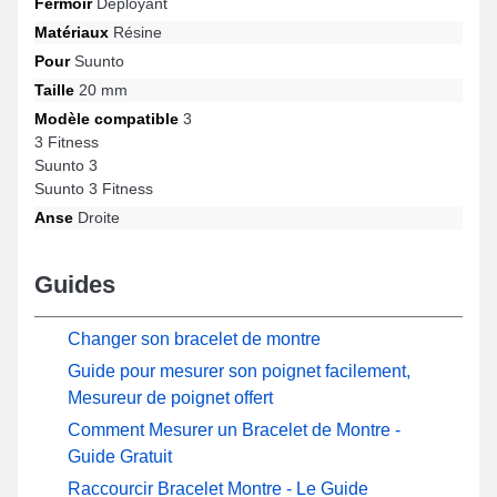
Fermoir
Déployant
3, 3, Suunto 3 Fitness, 3 Fitness par exemple de la marque
Suunto. Grâce à sa fabrication minutieuse, ce bracelet en Résine
Matériaux
Résine
Suunto s'intègre avec fluidité à une sélection diversifiée adapté à
Pour
Suunto
chaque moment.
Taille
20 mm
Modèle compatible
3
3 Fitness
Suunto 3
Suunto 3 Fitness
Anse
Droite
Guides
Changer son bracelet de montre
Guide pour mesurer son poignet facilement,
Mesureur de poignet offert
Comment Mesurer un Bracelet de Montre -
Guide Gratuit
Raccourcir Bracelet Montre - Le Guide