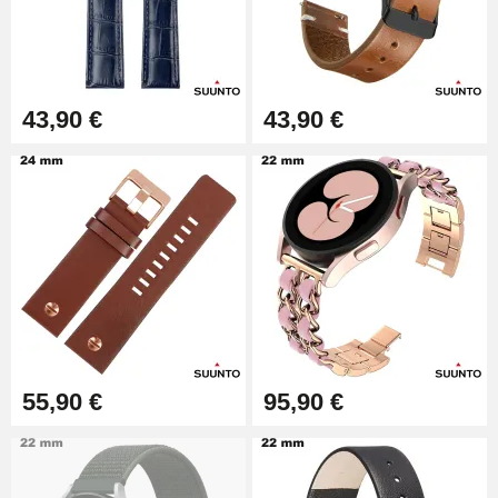
Kit Réparation Montre Débutant
16,90 €
43,90 €
43,90 €
Pied à Coulisse Numérique
9,90 €
Kit Horlogerie Débutant
26,90 €
55,90 €
95,90 €
Marteau Horloger pour Goupille
Bracelet de montre
3,90 €