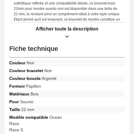
esthétique raffinée et une compatibilité idéale, ce bracelet bois
22mm pour montre suunto noir est disponible dans une taille de
22 mm, le rendant ainsi un complément idéal à votre style unique.
Étant donné qu'il est endurant, ce bracelet de montre constitue un
choix parfait en vue d'en changer un usagé ou endommagé.
Afficher toute la description
Accentuant le style sophistiqué de votre montre, ce type de
bracelet de montre est conçu pour répondre aux spécifications
des utilisateurs exigeants. Placée avec ce type de bracelet
montre connectée, il est adapté sur cette version avec le design
Fiche technique
Suunto 9 Peak Pro, Race S, Suunto 5 Peak, Race, Vertical,
Suunto 9 Peak et bien d'autres de la marque Suunto, le fermoir
Couleur
Noir
papillon est durable. Le bracelet 22 mm Suunto se raccorde
complètement à une sélection étendue de références de la
Couleur bracelet
Noir
marque.
Couleur boucle
Argenté
Fermoir
Papillon
Matériaux
Bois
Pour
Suunto
Taille
22 mm
Modèle compatible
Ocean
Race
Race S