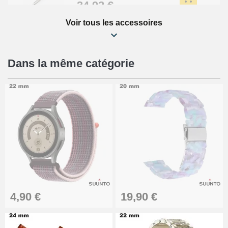
34,92 €
Voir tous les accessoires
Kit Réparation Montre Débutant
16,90 €
Dans la même catégorie
Pied à Coulisse Numérique
9,90 €
Kit Horlogerie Débutant
26,90 €
Boîte Pompe Bracelet Montre -
4,90 €
19,90 €
Diamètre 1,50 mm - 8 à 25 mm
14,08 €