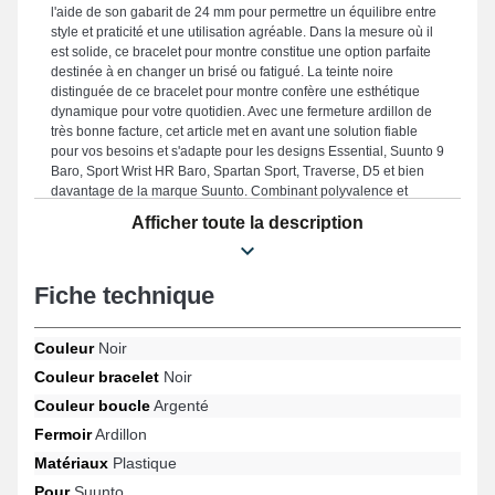
l'aide de son gabarit de 24 mm pour permettre un équilibre entre
style et praticité et une utilisation agréable. Dans la mesure où il
est solide, ce bracelet pour montre constitue une option parfaite
destinée à en changer un brisé ou fatigué. La teinte noire
distinguée de ce bracelet pour montre confère une esthétique
dynamique pour votre quotidien. Avec une fermeture ardillon de
très bonne facture, cet article met en avant une solution fiable
pour vos besoins et s'adapte pour les designs Essential, Suunto 9
Baro, Sport Wrist HR Baro, Spartan Sport, Traverse, D5 et bien
davantage de la marque Suunto. Combinant polyvalence et
confort, ce bracelet en plastique Suunto assure une association
Afficher toute la description
unique avec plusieurs références de manière sans effort tout en
garantissant un confort optimal.
Fiche technique
Couleur
Noir
Couleur bracelet
Noir
Couleur boucle
Argenté
Fermoir
Ardillon
Matériaux
Plastique
Pour
Suunto