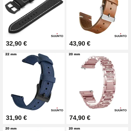
Pince à Poinçonner (pince trou)
57,42 €
Pince Trou pour Bracelet de
32,90 €
43,90 €
Montre
10,90 €
Kit Horlogerie Débutant
26,90 €
Boîte Pompe Bracelet Montre -
Diamètre 1,50 mm - 8 à 25 mm
14,08 €
31,90 €
74,90 €