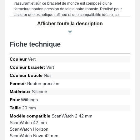
rassurant et sûr, ce bracelet de montre est composé d'une
fermeture bouton pression de teinte noire robuste. Réalisé pour
assurer une esthétique raffinée et une compatibilité idéale, ce
bracelet de montre connectée est fabriqué avec une dimension
Afficher toute la description
de 20 mm, le positionnant comme une option incontournable
pour votre quotidien. Étant donné qu'il est endurant, ce bracelet
de smartwatch représente une alternative idéale en vue d'en
Fiche technique
renouveler un abîmé ou fatigué. Mettant en valeur la touche
design de votre garde-temps, ce style de bracelet montre
correspond parfaitement aux préférences des amateurs de
Couleur
Vert
design. Accroché avec ce modèle de bracelet de montre
connectée, elle fonctionne sur cette sorte avec le format de
Couleur bracelet
Vert
ScanWatch Horizon, ScanWatch Nova 42 mm, Steel HR 40 mm,
Couleur boucle
Noir
ScanWatch 2 42 mm, ScanWatch 42 mm, Steel HR Sport et bien
d'autres de la marque Withings, l'attache bouton pression est de
Fermoir
Bouton pression
grande qualité. Élaboré afin de se marier avec précision sur une
Matériaux
Silicone
variété de références de la marque Withings, ce bracelet combine
design raffiné et compatibilité afin d'assurer une expérience
Pour
Withings
utilisateur supérieure.
Taille
20 mm
Modèle compatible
ScanWatch 2 42 mm
ScanWatch 42 mm
ScanWatch Horizon
ScanWatch Nova 42 mm