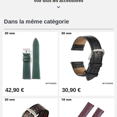
Voir tous les accessoires
Kit Réparation Montre Débutant
16,90 €
Dans la même catégorie
Pied à Coulisse Numérique
9,90 €
Pince à Poinçonner (pince trou)
57,42 €
Pince Trou pour Bracelet de
42,90 €
30,90 €
Montre
10,90 €
Kit Horlogerie Débutant