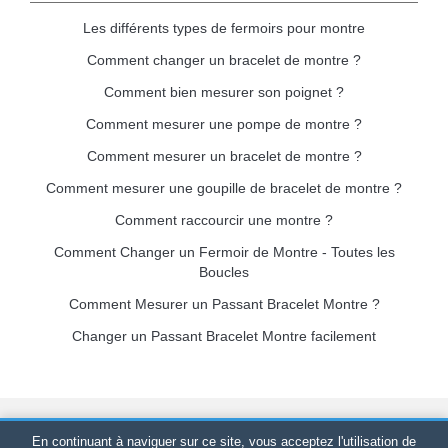
Les différents types de fermoirs pour montre
Comment changer un bracelet de montre ?
Comment bien mesurer son poignet ?
Comment mesurer une pompe de montre ?
Comment mesurer un bracelet de montre ?
Comment mesurer une goupille de bracelet de montre ?
Comment raccourcir une montre ?
Comment Changer un Fermoir de Montre - Toutes les
Boucles
Comment Mesurer un Passant Bracelet Montre ?
Changer un Passant Bracelet Montre facilement
Bracelet-de-montre.com
© 2026
Tous droits réservés
-
SIRET
:
En continuant à naviguer sur ce site, vous acceptez l'utilisation de