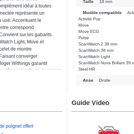
Taille
18 mm
complément idéal à toutes
Modèle compatible
Acti
nnectée représente un
Activité Pop
 usé. Accentuant le
Move
ontre correspond
Move ECG
Convient sur les gabarits
Pulse
Watch Light, Move et
ScanWatch 2 38 mm
acelet de montre
ScanWatch 38 mm
 Faisant converger
ScanWatch Light
ScanWatch Nova Brillant 39
loger Withings garantit
Steel HR
anière naturelle tout en
n
Anse
Droite
Guide Video
e poignet offert