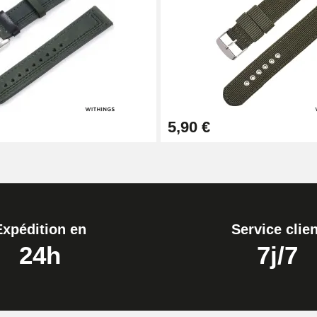
1,50 mm - 8 à 25 mm
5,90 €
ètre 1,80 mm - 8 à 25 mm
Expédition en
Service clien
24h
7j/7