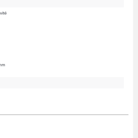
vité
 mm