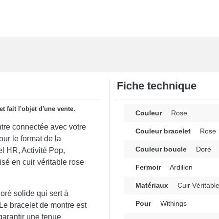
Fiche technique
 fait l'objet d'une vente.
Couleur
Rose
ontre connectée avec votre
Couleur bracelet
Rose
ur le format de la
Couleur boucle
Doré
 HR, Activité Pop,
é en cuir véritable rose
Fermoir
Ardillon
Matériaux
Cuir Véritabl
doré solide qui sert à
Pour
Withings
. Le bracelet de montre est
arantir une tenue