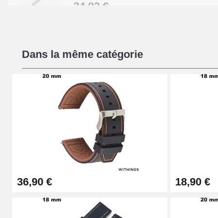
34,92 €
Kit Réparation Montre Débutant
Dans la même catégorie
16,90 €
Pied à Coulisse Numérique
9,90 €
Pince à Poinçonner (pince trou)
57,42 €
36,90 €
18,90 €
Pince Trou pour Bracelet de Montre
10,90 €