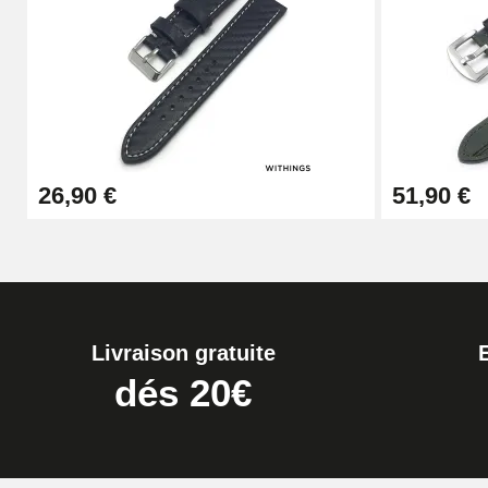
Kit Horlogerie Débutant
26,90 €
Boîte Pompe Bracelet Montre - Diamètre 
26,90 €
51,90 €
14,08 €
Boîte Pompe pour Bracelet Montre - Diam
19,90 €
Livraison gratuite
Extracteur de Bracelet de Montre Facile
dés 20€
17,90 €