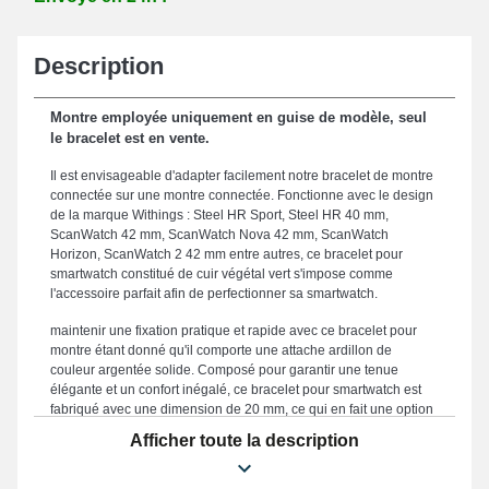
Description
Montre employée uniquement en guise de modèle, seul
le bracelet est en vente.
Il est envisageable d'adapter facilement notre bracelet de montre
connectée sur une montre connectée. Fonctionne avec le design
de la marque Withings : Steel HR Sport, Steel HR 40 mm,
ScanWatch 42 mm, ScanWatch Nova 42 mm, ScanWatch
Horizon, ScanWatch 2 42 mm entre autres, ce bracelet pour
smartwatch constitué de cuir végétal vert s'impose comme
l'accessoire parfait afin de perfectionner sa smartwatch.
maintenir une fixation pratique et rapide avec ce bracelet pour
montre étant donné qu'il comporte une attache ardillon de
couleur argentée solide. Composé pour garantir une tenue
élégante et un confort inégalé, ce bracelet pour smartwatch est
fabriqué avec une dimension de 20 mm, ce qui en fait une option
incontournable pour vos exigences de confort et d'élégance.
Afficher toute la description
Reconnu grâce à sa solidité, ce bracelet de smartwatch fait office
d'un choix optimal afin de rénover un bracelet cassé ou abîmé,
avec l'avantage d'offrir une qualité remarquable pour votre