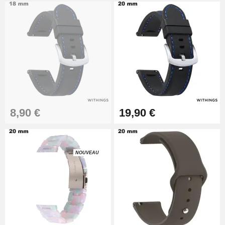
Pied à Coulisse Numérique
9,90 €
Pince à Poinçonner (pince trou)
57,42 €
Pince Trou pour Bracelet de
8,90 €
19,90 €
Montre
10,90 €
NOUVEAU
Kit Horlogerie Débutant
26,90 €
Boîte Pompe Bracelet Montre -
Diamètre 1,50 mm - 8 à 25 mm