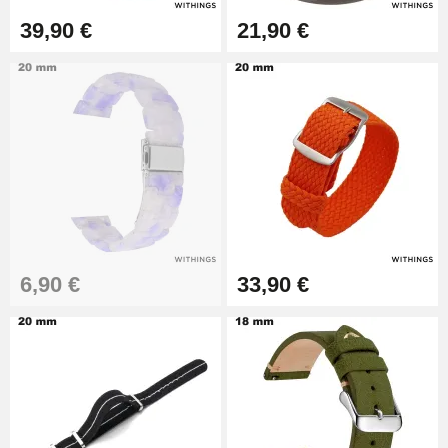
14,08 €
39,90 €
21,90 €
Boîte Pompe pour Bracelet
Montre - Diamètre 1,80 mm - 8 à
25 mm
19,90 €
Extracteur de Bracelet de
Montre Facile
17,90 €
6,90 €
33,90 €