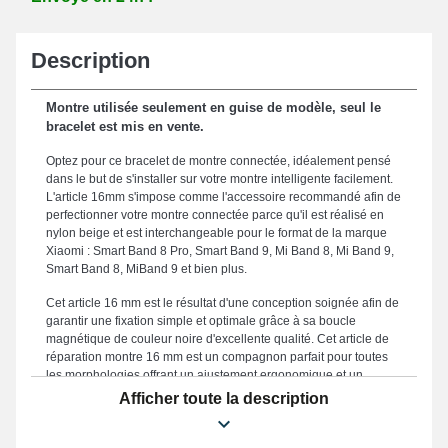
Description
Montre utilisée seulement en guise de modèle, seul le
bracelet est mis en vente.
Optez pour ce bracelet de montre connectée, idéalement pensé
dans le but de s'installer sur votre montre intelligente facilement.
L'article 16mm s'impose comme l'accessoire recommandé afin de
perfectionner votre montre connectée parce qu'il est réalisé en
nylon beige et est interchangeable pour le format de la marque
Xiaomi : Smart Band 8 Pro, Smart Band 9, Mi Band 8, Mi Band 9,
Smart Band 8, MiBand 9 et bien plus.
Cet article 16 mm est le résultat d'une conception soignée afin de
garantir une fixation simple et optimale grâce à sa boucle
magnétique de couleur noire d'excellente qualité. Cet article de
réparation montre 16 mm est un compagnon parfait pour toutes
les morphologies offrant un ajustement ergonomique et un
maintien parfait avec son gabarit de 16 mm. Le beau bracelet fait
Afficher toute la description
office d'une option parfaite afin d'en changer un cassé ou
démodé, étant donné qu'il est solide. Mettant en valeur la
prestance élancé de votre horlogère, ce bracelet montre répond