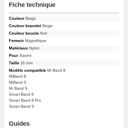
Fiche technique
idéalement aux critères du quotidien. Un fermoir magnétique
résistant est placé à ce format de bracelet pour montre et est
fonctionne sur les références Mi Band 8, MiBand 8, Mi Band 9,
Couleur
Beige
Smart Band 8, Smart Band 9, Smart Band 8 Pro et bien
Couleur bracelet
Beige
davantage de la marque Xiaomi. Le bracelet 16mm Xiaomi
s'ajuste naturellement à une large gamme de références de la
Couleur boucle
Noir
marque.
Fermoir
Magnétique
Matériaux
Nylon
Pour
Xiaomi
Taille
16 mm
Modèle compatible
Mi Band 8
MiBand 8
MiBand 9
Mi Band 9
Smart Band 8
Smart Band 8 Pro
Smart Band 9
Guides