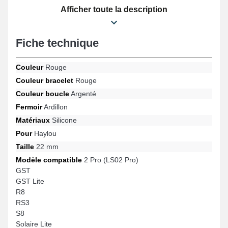
conforme sur cette gamme sur les références RS3, Solaire Lite, 2
Afficher toute la description
Pro (LS02 Pro), GST Lite, S8, R8 et bien d'autres encore de la
marque Haylou, le fermoir ardillon est d'excellente qualité. Le
bracelet 22mm Haylou s'intègre intégralement à des modèles
Fiche technique
populaires de la marque.
Couleur
Rouge
Couleur bracelet
Rouge
Couleur boucle
Argenté
Fermoir
Ardillon
Matériaux
Silicone
Pour
Haylou
Taille
22 mm
Modèle compatible
2 Pro (LS02 Pro)
GST
GST Lite
R8
RS3
S8
Solaire Lite