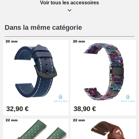
Voir tous les accessoires
Kit Réparation Montre Débutant
16,90 €
Dans la même catégorie
Pied à Coulisse Numérique
9,90 €
Kit Horlogerie Débutant
26,90 €
Boîte Pompe Bracelet Montre -
32,90 €
38,90 €
Diamètre 1,50 mm - 8 à 25 mm
14,08 €
Boîte Pompe pour Bracelet