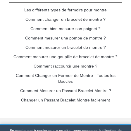
Les différents types de fermoirs pour montre
Comment changer un bracelet de montre ?
Comment bien mesurer son poignet ?
Comment mesurer une pompe de montre ?
Comment mesurer un bracelet de montre ?
Comment mesurer une goupille de bracelet de montre ?
Comment raccourcir une montre ?
Comment Changer un Fermoir de Montre - Toutes les
Boucles
Comment Mesurer un Passant Bracelet Montre ?
Changer un Passant Bracelet Montre facilement
Bracelet-de-montre.com
© 2026
Tous droits réservés
-
SIRET
:
En continuant à naviguer sur ce site, vous acceptez l'utilisation de