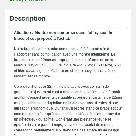
Description
Attention : Montre non comprise dans l'offre, seul le
bracelet est proposé à l'achat.
Notre bracelet pour montre connectée a été élaboré afin de
s'accorder sans complication avec une montre intelligente. Le
bracelet montre 22mm est approprié sur les références de la
marque Haylou : S8, GST, R8, Solaire Pro, 2 Pro (LS02 Pro), RS3
et bien davantage, est élaboré en silicone rouge et sert afin de
moderniser sa montre.
Ce produit horloger 22mm a été élaboré avec soin afin de
garantir un ajustement confortable et optimal grâce à son fermoir
ardillon d'aspect argenté de qualité supérieure. La taille de 22mm
rend possible une adaptation optimale avec vos attentes et une
utilisation ergonomique. Du fait qu'il est résistant, ce bracelet pour
montre connectée représente un choix idéal afin d'en renouveler
un défectueux ou abîmé. Conférant une prestance jeune et
épurée de votre garde-temps, ce type de bracelet de montre
correspond parfaitement aux standards des amateurs de design.
Positionné à ce type de bracelet montre connectée, il est