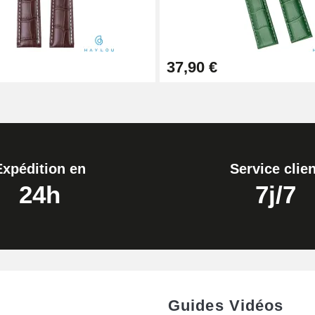
37,90 €
Expédition en
Service clien
24h
7j/7
Guides Vidéos