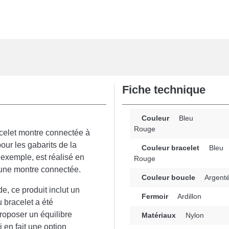
Fiche technique
Couleur
Bleu
Rouge
racelet montre connectée à
ur les gabarits de la
Couleur bracelet
Bleu
xemple, est réalisé en
Rouge
 une montre connectée.
Couleur boucle
Argent
de, ce produit inclut un
Fermoir
Ardillon
u bracelet a été
oposer un équilibre
Matériaux
Nylon
i en fait une option