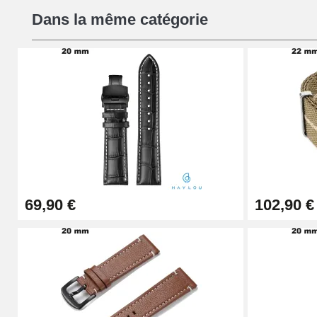
Dans la même catégorie
16,90 €
Pied à Coulisse Numérique
9,90 €
Kit Horlogerie Débutant
26,90 €
69,90 €
102,90 €
Boîte Pompe Bracelet Montre - Diamètre 
14,08 €
Boîte Pompe pour Bracelet Montre - Diam
19,90 €