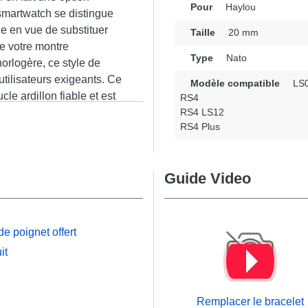
Pour
Haylou
 smartwatch se distingue
le en vue de substituer
Taille
20 mm
de votre montre
Type
Nato
orlogère, ce style de
tilisateurs exigeants. Ce
Modèle compatible
LS
e ardillon fiable et est
RS4
LS12 et beaucoup
RS4 LS12
n
RS4 Plus
ication précise, cet
èles disponibles de la
r optimale en toute
Guide Video
e poignet offert
it
Remplacer le bracelet