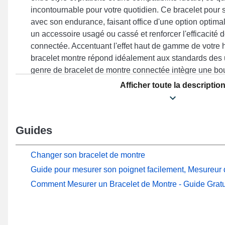
incontournable pour votre quotidien. Ce bracelet pour
avec son endurance, faisant office d'une option optima
un accessoire usagé ou cassé et renforcer l'efficacité 
connectée. Accentuant l'effet haut de gamme de votre h
bracelet montre répond idéalement aux standards des u
genre de bracelet de montre connectée intègre une boucl
approprié avec le design RS4 Plus, LS02, RS4, RS4 
Afficher toute la descriptio
davantage de la marque Haylou. Par le biais de sa fabr
article Haylou se combine avec élégance à divers mod
marque Haylou, garantissant une expérience utilisateu
Guides
simplicité.
Changer son bracelet de montre
Guide pour mesurer son poignet facilement, Mesureur d
Comment Mesurer un Bracelet de Montre - Guide Gratu