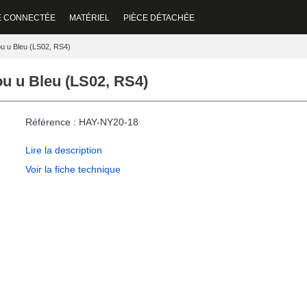
E CONNECTÉE
MATÉRIEL
PIÈCE DÉTACHÉE
u u Bleu (LS02, RS4)
u u Bleu (LS02, RS4)
Référence : HAY-NY20-18
Lire la description
Voir la fiche technique